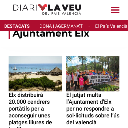
DESTACATS
DONA I AGERMANA'T
El País Valencià
·
Ajuntament Elx
Elx distribuirà
El jutjat multa
20.000 cendrers
l’Ajuntament d’Elx
portàtils per a
per no respondre a
aconseguir unes
sol·licituds sobre l’ús
platges lliures de
del valencià