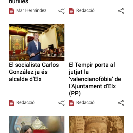
burilles
Mar Hernández
Redacció
El socialista Carlos
El Tempir porta al
González ja és
jutjat la
alcalde d’Elx
‘valencianofòbia’ de
l’Ajuntament d’Elx
(PP)
Redacció
Redacció