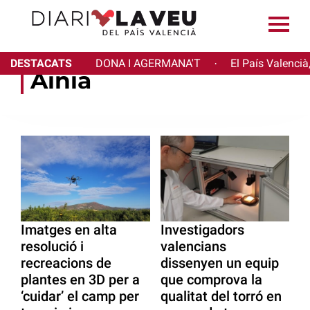
DESTACATS
DONA I AGERMANA'T
El País Valencià
·
Ainia
Imatges en alta
Investigadors
resolució i
valencians
recreacions de
dissenyen un equip
plantes en 3D per a
que comprova la
‘cuidar’ el camp per
qualitat del torró en