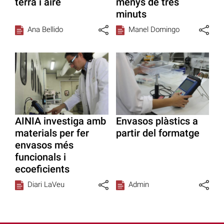
terra i aire
menys de tres
minuts
Ana Bellido
Manel Domingo
AINIA investiga amb
Envasos plàstics a
materials per fer
partir del formatge
envasos més
funcionals i
ecoeficients
Diari LaVeu
Admin