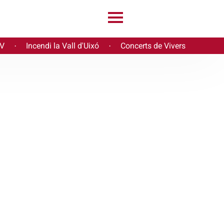
PV
Incendi la Vall d'Uixó
Concerts de Vivers
·
·