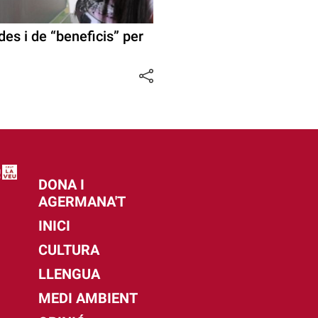
ades i de “beneficis” per
DONA I
AGERMANA'T
INICI
CULTURA
LLENGUA
MEDI AMBIENT