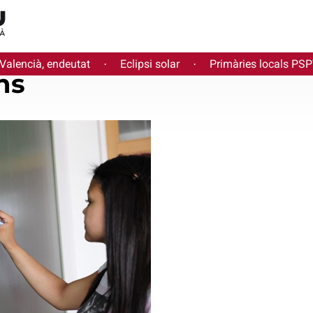
 Valencià, endeutat
Eclipsi solar
Primàries locals PS
·
·
ns