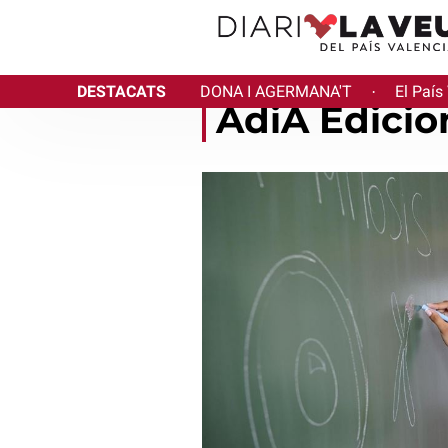
DESTACATS
DONA I AGERMANA'T
El País
·
AdiA Edicio