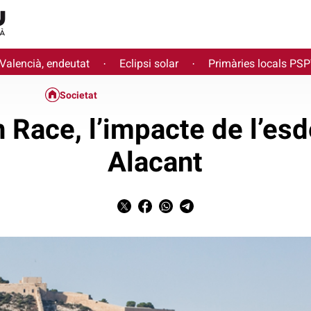
 Valencià, endeutat
Eclipsi solar
Primàries locals PS
·
·
Societat
 Race, l’impacte de l’es
Alacant