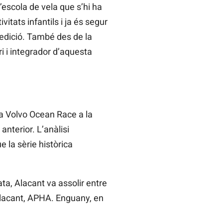
l’escola de vela que s’hi ha
itats infantils i ja és segur
r edició. També des de la
i i integrador d’aquesta
a Volvo Ocean Race a la
anterior. L’anàlisi
 la sèrie històrica
ata, Alacant va assolir entre
’Alacant, APHA. Enguany, en