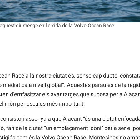
 aquest diumenge en l'eixida de la Volvo Ocean Race.
Ocean Race a la nostra ciutat és, sense cap dubte, constat
ediàtica a nivell global”. Aquestes paraules de la regid
ten d’emfasitzar els avantatges que suposa per a Alacant 
t del món per escales més important.
onsistori assenyala que Alacant “és una ciutat enfocada 
, fan de la ciutat “un emplaçament idoni” per a ser el por
stigiós com és la Volvo Ocean Race. Montesinos no amaga