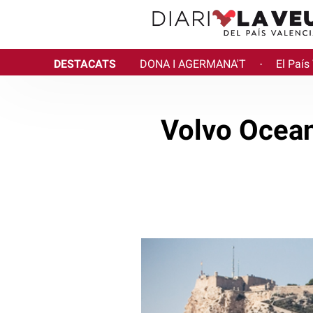
DESTACATS
DONA I AGERMANA'T
El País
·
Volvo Ocean