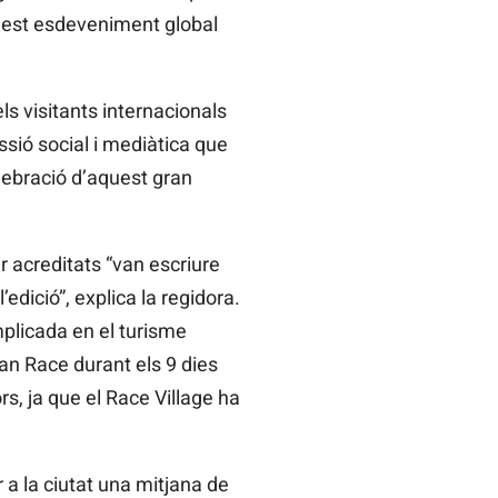
quest esdeveniment global
ls visitants internacionals
sió social i mediàtica que
celebració d’aquest gran
r acreditats “van escriure
dició”, explica la regidora.
plicada en el turisme
ean Race durant els 9 dies
s, ja que el Race Village ha
r a la ciutat una mitjana de