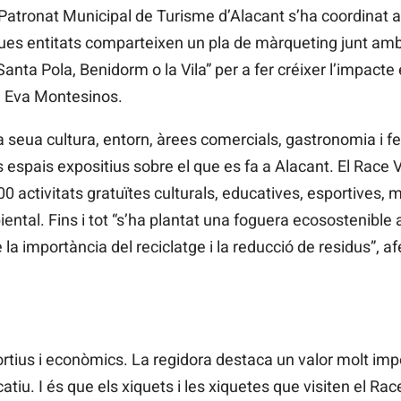
l Patronat Municipal de Turisme d’Alacant s’ha coordinat 
dues entitats comparteixen un pla de màrqueting junt amb
Santa Pola, Benidorm o la Vila” per a fer créixer l’impact
a Eva Montesinos.
la seua cultura, entorn, àrees comercials, gastronomia i fe
 espais expositius sobre el que es fa a Alacant. El Race V
00 activitats gratuïtes culturals, educatives, esportives, m
tal. Fins i tot “s’ha plantat una foguera ecosostenible
a importància del reciclatge i la reducció de residus”, af
rtius i econòmics. La regidora destaca un valor molt impo
atiu. I és que els xiquets i les xiquetes que visiten el Ra