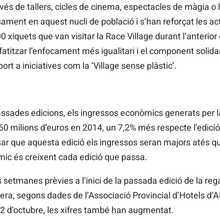
ravés de tallers, cicles de cinema, espectacles de màgia o 
ament en aquest nucli de població i s’han reforçat les activ
0 xiquets que van visitar la Race Village durant l’anterio
titzar l’enfocament més igualitari i el component solidar
ort a iniciatives com la ‘Village sense plàstic’.
sades edicions, els ingressos econòmics generats per l
 60 milions d’euros en 2014, un 7,2% més respecte l’edició 
r que aquesta edició els ingressos seran majors atés que
ic és creixent cada edició que passa.
s setmanes prèvies a l’inici de la passada edició de la reg
lera, segons dades de l’Associació Provincial d’Hotels d
 12 d’octubre, les xifres també han augmentat.