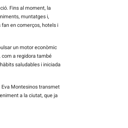
ació. Fins al moment, la
eniments, muntatges i,
 fan en comerços, hotels i
mpulsar un motor econòmic
s, com a regidora també
àbits saludables i iniciada
ora Eva Montesinos transmet
niment a la ciutat, que ja