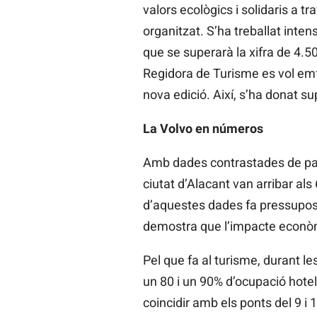
valors ecològics i solidaris a t
organitzat. S’ha treballat intens
que se superarà la xifra de 4.50
Regidora de Turisme es vol emfa
nova edició. Així, s’ha donat sup
La Volvo en números
Amb dades contrastades de pas
ciutat d’Alacant van arribar als
d’aquestes dades fa pressuposa
demostra que l’impacte econòm
Pel que fa al turisme, durant le
un 80 i un 90% d’ocupació hote
coincidir amb els ponts del 9 i