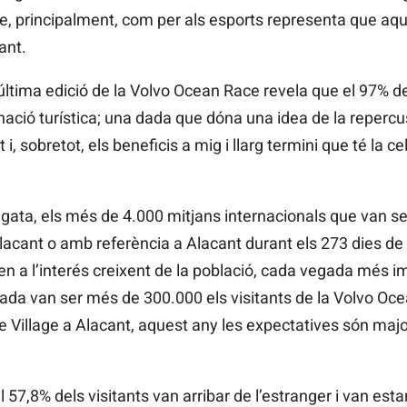
sme, principalment, com per als esports representa que a
ant.
’última edició de la Volvo Ocean Race revela que el 97% de
ció turística; una dada que dóna una idea de la repercus
 i, sobretot, els beneficis a mig i llarg termini que té la 
regata, els més de 4.000 mitjans internacionals que van se
acant o amb referència a Alacant durant els 273 dies de l’e
n a l’interés creixent de la població, cada vegada més im
ssada van ser més de 300.000 els visitants de la Volvo Oc
e Village a Alacant, aquest any les expectatives són major
l 57,8% dels visitants van arribar de l’estranger i van esta