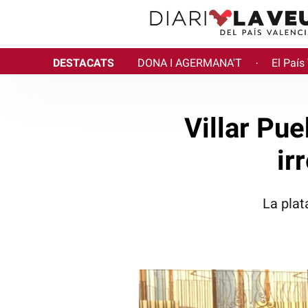
DESTACATS
DONA I AGERMANA'T
El País
·
Villar Pue
ir
La plat