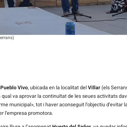
errans)
r Pueblo Vivo
, ubicada en la localitat del
Villar
(els Serran
ual va aprovar la continuïtat de les seues activitats d
me municipal», tot i haver aconseguit l’objectiu d’evitar la
 per l’empresa promotora.
’aire lliure a l’anomenat
Huerto del Señor
, va quedar inf