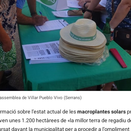
’assemblea de Villar Pueblo Vivo (Serrans)
rmació sobre l’estat actual de les
macroplantes solars
pr
aven unes 1.200 hectàrees de «la millor terra de regadiu de
rsat davant la municipalitat per a procedir a l’ompliment