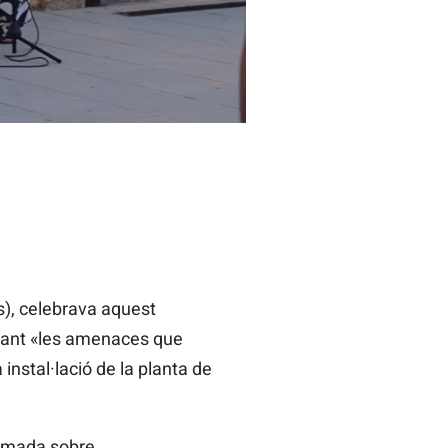
s), celebrava aquest
avant «les amenaces que
 instal·lació de la planta de
ormada sobre