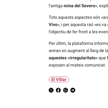
l’antiga
mina del Severo
», exp
Tots aquests aspectes són «ara
Vivo
», i per aquesta raó «es va 
l’objectiu de fer front a les eve
Per últim, la plataforma infor
aniran en augment al llarg de 
aquestes «irregularitats»
que f
exposen al mateix comunicat.
El Villar