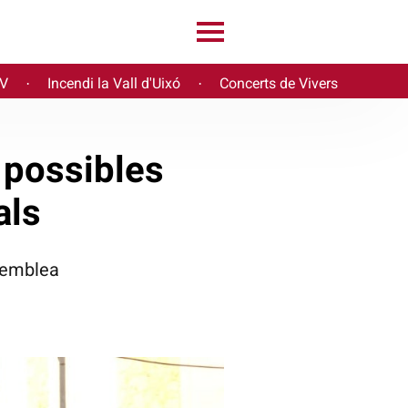
PV
Incendi la Vall d'Uixó
Concerts de Vivers
·
·
a possibles
als
ssemblea