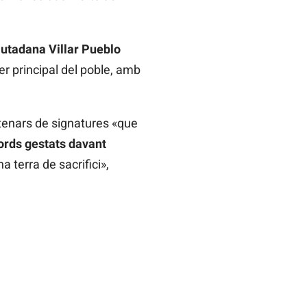
iutadana Villar Pueblo
rer principal del poble, amb
tenars de signatures «que
rds gestats davant
a terra de sacrifici»,