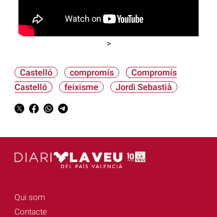
>
Castelló
compromís
Compromís
Castelló
feixisme
Jordi Sebastià
Qui som
Contacte