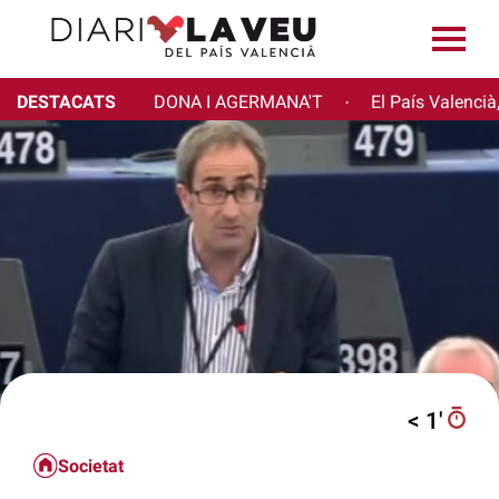
DESTACATS
DONA I AGERMANA'T
El País Valencià
·
< 1′
Societat