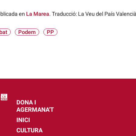
ublicada en
La Marea
. Traducció: La Veu del País Valencià
bat
Podem
PP
DONA I
AGERMANA'T
INICI
CULTURA