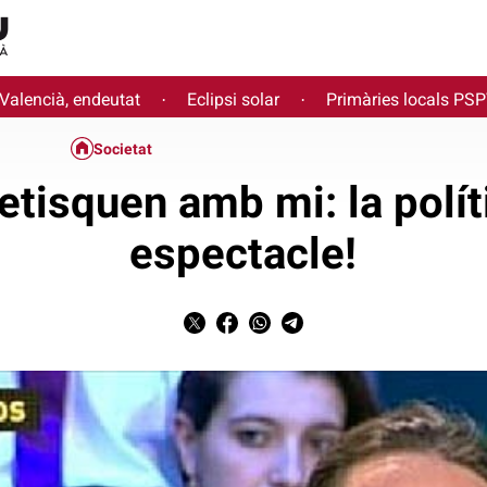
 Valencià, endeutat
Eclipsi solar
Primàries locals PS
·
·
Societat
etisquen amb mi: la polít
espectacle!