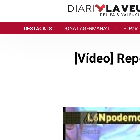
DESTACATS
DONA I AGERMANA'T
El País
·
[Vídeo] Rep