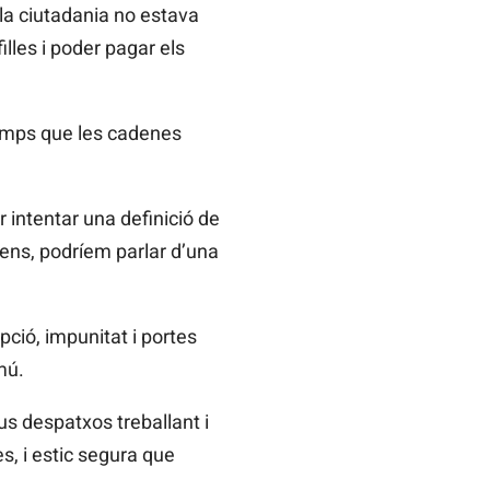
 la ciutadania no estava
illes i poder pagar els
 temps que les cadenes
 intentar una definició de
sens, podríem parlar d’una
pció, impunitat i portes
mú.
us despatxos treballant i
s, i estic segura que