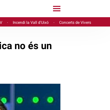
PV
Incendi la Vall d'Uixó
Concerts de Vivers
·
·
ica no és un