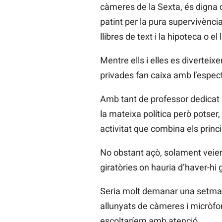
càmeres de la Sexta, és digna d
patint per la pura supervivència 
llibres de text i la hipoteca o el
Mentre ells i elles es diverteix
privades fan caixa amb l’especta
Amb tant de professor dedicat ú
la mateixa política però potser
activitat que combina els princi
No obstant açò, solament veiem 
giratòries on hauria d’haver-hi 
Seria molt demanar una setmanet
allunyats de càmeres i micròfon
escoltaríem amb atenció.