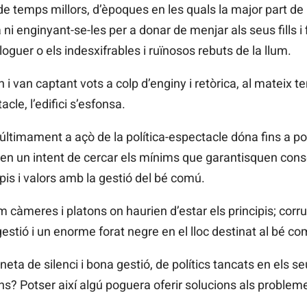
e temps millors, d’èpoques en les quals la major part de
ni enginyant-se-les per a donar de menjar als seus fills i f
 lloguer o els indesxifrables i ruïnosos rebuts de la llum.
en i van captant vots a colp d’enginy i retòrica, al mateix
cle, l’edifici s’esfonsa.
ltimament a açò de la política-espectacle dóna fins a por
, en un intent de cercar els mínims que garantisquen con
pis i valors amb la gestió del bé comú.
càmeres i platons on haurien d’estar els principis; corru
gestió i un enorme forat negre en el lloc destinat al bé co
a de silenci i bona gestió, de polítics tancats en els se
s? Potser així algú poguera oferir solucions als probleme