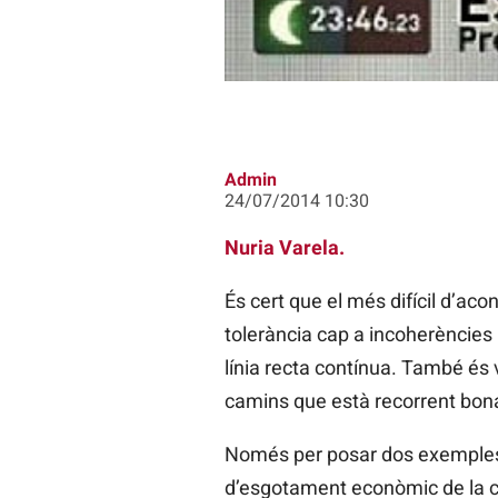
Admin
24/07/2014 10:30
Nuria Varela.
És cert que el més difícil d’ac
tolerància cap a incoherències 
línia recta contínua. També és v
camins que està recorrent bona p
Només per posar dos exemples 
d’esgotament econòmic de la ciu