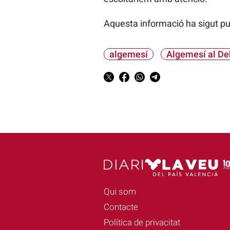
Aquesta informació ha sigut p
algemesí
Algemesí al De
Qui som
Contacte
Política de privacitat