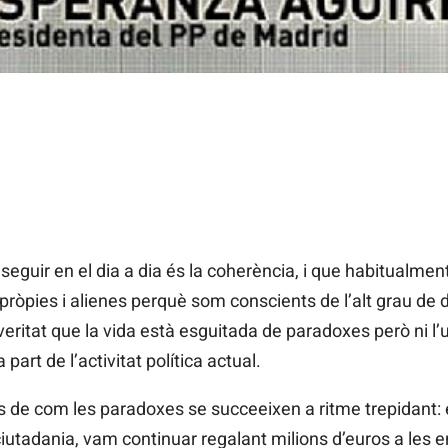
onseguir en el dia a dia és la coherència, i que habitualm
pròpies i alienes perquè som conscients de l’alt grau de d
eritat que la vida està esguitada de paradoxes però ni l’un 
art de l’activitat política actual.
de com les paradoxes se succeeixen a ritme trepidant:
tadania, vam continuar regalant milions d’euros a les en