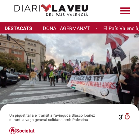
DESTACATS
DONA I AGERMANA'T
El País Valencià
·
Un piquet talla el trànsit a l'avinguda Blasco Ibáñez
3′
durant la vaga general solidària amb Palestina
Societat