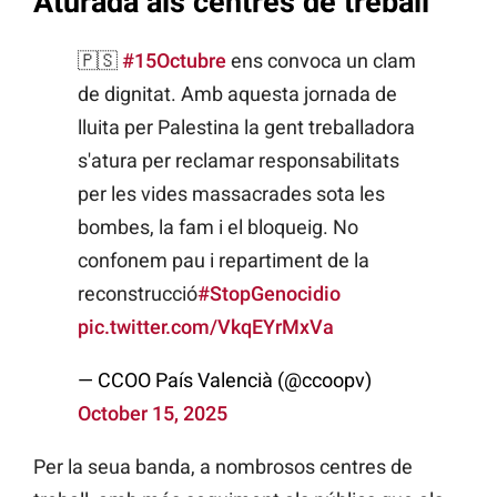
Aturada als centres de treball
🇵🇸
#15Octubre
ens convoca un clam
de dignitat. Amb aquesta jornada de
lluita per Palestina la gent treballadora
s'atura per reclamar responsabilitats
per les vides massacrades sota les
bombes, la fam i el bloqueig. No
confonem pau i repartiment de la
reconstrucció
#StopGenocidio
pic.twitter.com/VkqEYrMxVa
— CCOO País Valencià (@ccoopv)
October 15, 2025
Per la seua banda, a nombrosos centres de