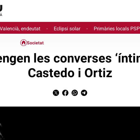
 Valencià, endeutat
Eclipsi solar
Primàries locals PS
·
·
Societat
engen les converses ‘ínti
Castedo i Ortiz