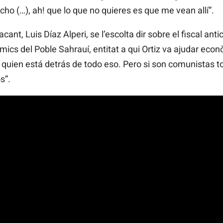
ho (…), ah! que lo que no quieres es que me vean allí”.
acant, Luis Díaz Alperi, se l’escolta dir sobre el fiscal anti
mics del Poble Sahrauí, entitat a qui Ortiz va ajudar eco
uien está detrás de todo eso. Pero si son comunistas to
s”.