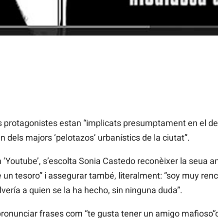
s protagonistes estan “implicats presumptament en el de
un dels majors ‘pelotazos’ urbanístics de la ciutat”.
n ‘Youtube’, s’escolta Sonia Castedo reconèixer la seua am
e un tesoro” i assegurar també, literalment: “soy muy re
vería a quien se la ha hecho, sin ninguna duda”.
pronunciar frases com “te gusta tener un amigo mafioso”o 