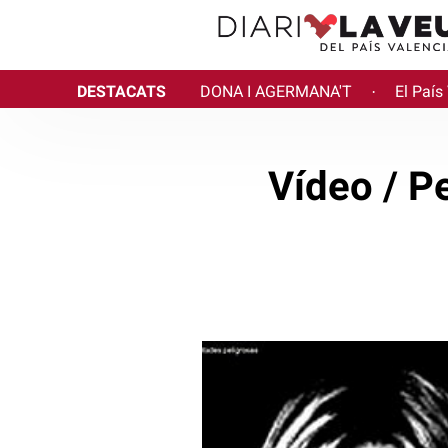
DESTACATS
DONA I AGERMANA'T
El País
·
Vídeo / P