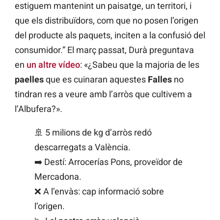
estiguem mantenint un paisatge, un territori, i
que els distribuïdors, com que no posen l’origen
del producte als paquets, inciten a la confusió del
consumidor.” El març passat, Durà preguntava
en
un altre vídeo
: «¿Sabeu que la majoria de les
paelles
que es cuinaran aquestes
Falles
no
tindran res a veure amb l’arròs que cultivem a
l’Albufera?».
🚢 5 milions de kg d’arròs redó
descarregats a València.
➡️ Destí: Arrocerías Pons, proveïdor de
Mercadona.
❌ A l’envàs: cap informació sobre
l’origen.