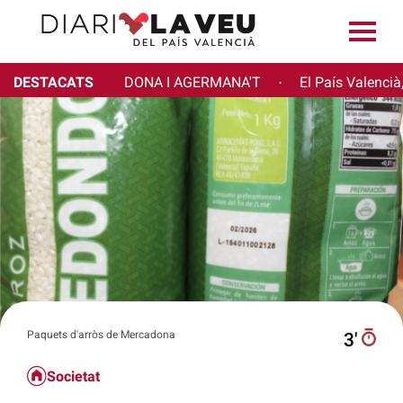
DESTACATS
DONA I AGERMANA'T
El País Valencià
·
Paquets d'arròs de Mercadona
3′
Societat