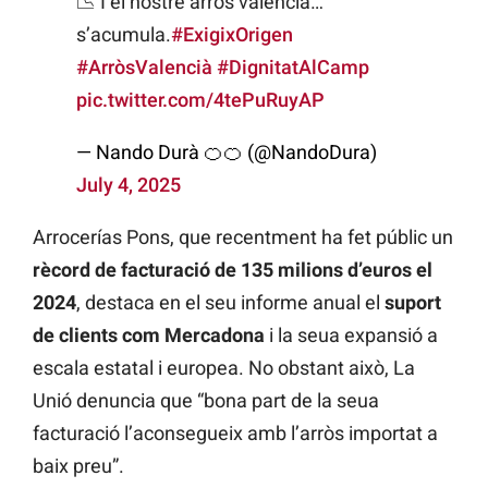
📉 I el nostre arròs valencià…
s’acumula.
#ExigixOrigen
#ArròsValencià
#DignitatAlCamp
pic.twitter.com/4tePuRuyAP
— Nando Durà 🍊🍊 (@NandoDura)
July 4, 2025
Arrocerías Pons, que recentment ha fet públic un
rècord de facturació de 135 milions d’euros el
2024
, destaca en el seu informe anual el
suport
de clients com Mercadona
i la seua expansió a
escala estatal i europea. No obstant això, La
Unió denuncia que “bona part de la seua
facturació l’aconsegueix amb l’arròs importat a
baix preu”.