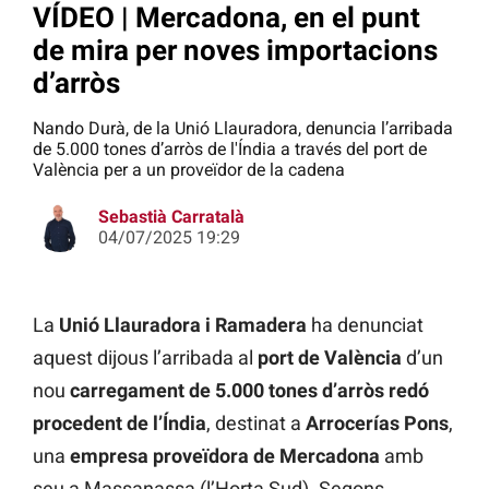
VÍDEO | Mercadona, en el punt
de mira per noves importacions
d’arròs
Nando Durà, de la Unió Llauradora, denuncia l’arribada
de 5.000 tones d’arròs de l'Índia a través del port de
València per a un proveïdor de la cadena
Sebastià Carratalà
04/07/2025 19:29
La
Unió Llauradora i Ramadera
ha denunciat
aquest dijous l’arribada al
port de València
d’un
nou
carregament de 5.000 tones d’arròs redó
procedent de l’Índia
, destinat a
Arrocerías Pons
,
una
empresa proveïdora de Mercadona
amb
seu a Massanassa (l’Horta Sud). Segons