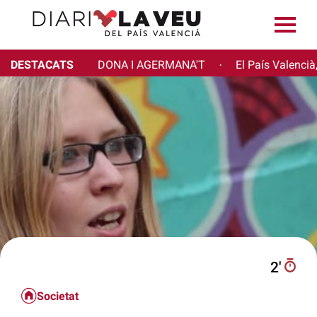
DESTACATS
DONA I AGERMANA'T
El País Valencià
·
2′
Societat