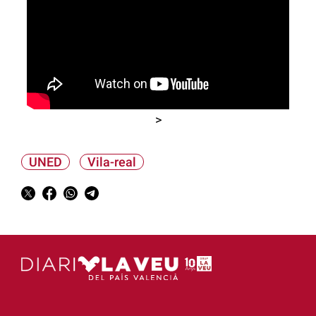
>
UNED
Vila-real