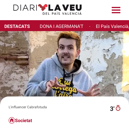
DESTACATS
DONA I AGERMANA'T
El País Valencià
·
L'influencer Cabrafotuda
3′
Societat