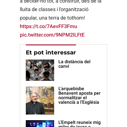
a decidir-ho tot, a construir, des de la
lluita de classes i l'organització
popular, una terra de tothom!
https://t.co/7AevFF3Fmu
pic.twitter.com/9NPM2lLFtE
Et pot interessar
La distància del
canvi
L’arquebisbe
Benavent aposta per
normalitzar el
valencià a l’Església
L’Empelt reuneix mig
miler de joves a