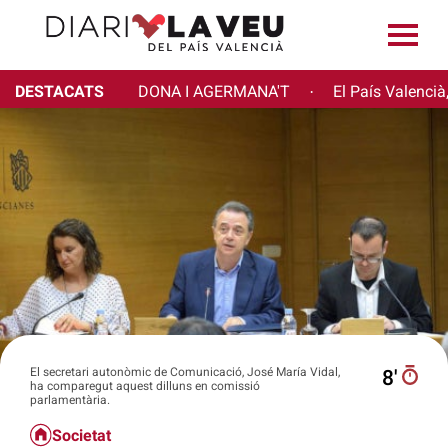
DESTACATS
DONA I AGERMANA'T
El País Valencià
·
El secretari autonòmic de Comunicació, José María Vidal,
8′
ha comparegut aquest dilluns en comissió
parlamentària.
Societat