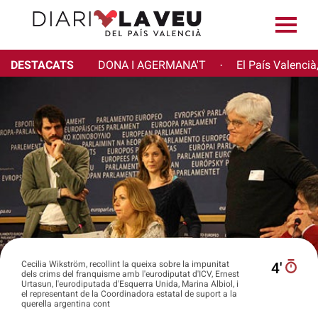
DESTACATS
DONA I AGERMANA'T
El País Valencià
·
Cecilia Wikström, recollint la queixa sobre la impunitat
4′
dels crims del franquisme amb l'eurodiputat d'ICV, Ernest
Urtasun, l'eurodiputada d'Esquerra Unida, Marina Albiol, i
el representant de la Coordinadora estatal de suport a la
querella argentina cont