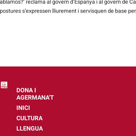
ablamos?’ reclama al govern d’Espanya i al govern de Ca
s postures s’expressen lliurement i servisquen de base per
DONA I
AGERMANA'T
INICI
CULTURA
LLENGUA