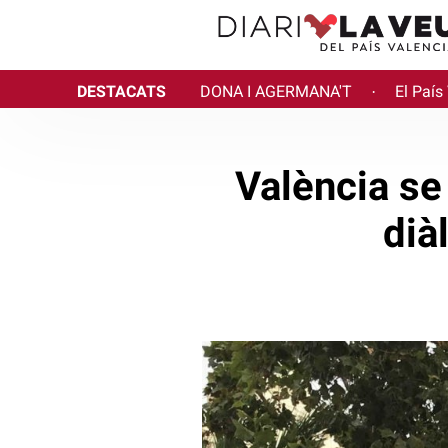
DESTACATS
DONA I AGERMANA'T
El País
·
València s
dià