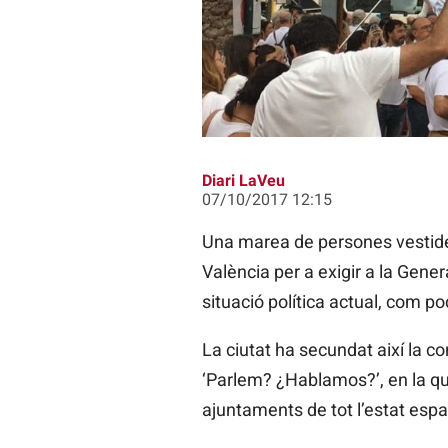
Centenars de persones s'han conce
Diari LaVeu
07/10/2017 12:15
Una marea de persones vestides
València per a exigir a la Gene
situació política actual, com po
La ciutat ha secundat així la 
‘Parlem? ¿Hablamos?’, en la qu
ajuntaments de tot l’estat espa