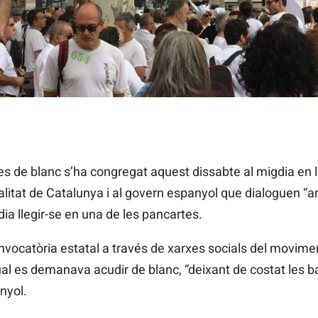
ntrat a la plaça de l'Ajuntament de València per a demanar a R
 de blanc s’ha congregat aquest dissabte al migdia en l
ralitat de Catalunya i al govern espanyol que dialoguen “a
dia llegir-se en una de les pancartes.
convocatòria estatal a través de xarxes socials del movim
al es demanava acudir de blanc, “deixant de costat les b
nyol.