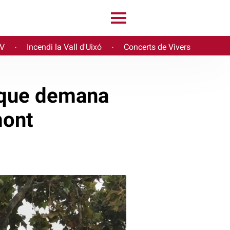
PV
Incendi la Vall d'Uixó
Concerts de Vivers
·
·
 que demana
mont