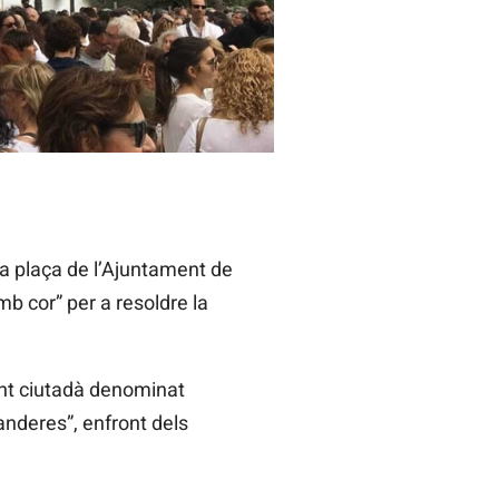
ajoy i Puigdemont que dialoguen.
a plaça de l’Ajuntament de
mb cor” per a resoldre la
ent ciutadà denominat
anderes”, enfront dels