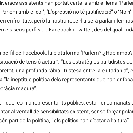
diversos assistents han portat cartells amb el lema ‘Parle
arlem amb el cor’, ‘L’opressió no té justificació” o ‘No n
len enfrontats, però la nostra rebel·lia serà parlar i fer-n
 en els seus perfils de Facebook i Twitter, des del qual crid
u perfil de Facebook, la plataforma ‘Parlem?.¿Hablamos?’ 
ituació de tensió actual”. “Les estratègies partidistes de 
tot, una profunda ràbia i tristesa entre la ciutadania”, cri
” a “la ineptitud política dels representants que han enfoc
cràcia madura”.
en que, com a representants públics, estan encomanats 
ntar al ventall de sensibilitats existent, sense forçar pola
part de la política, i els polítics han d’estar a l’altura”.