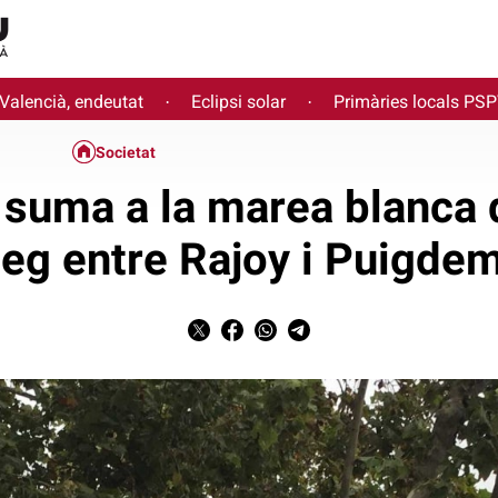
 Valencià, endeutat
Eclipsi solar
Primàries locals PS
·
·
Societat
e suma a la marea blanca
leg entre Rajoy i Puigde