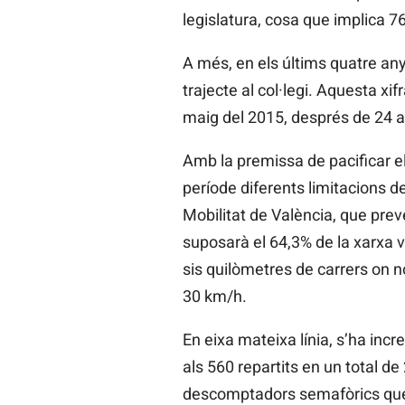
legislatura, cosa que implica 
A més, en els últims quatre any
trajecte al col·legi. Aquesta xi
maig del 2015, després de 24 a
Amb la premissa de pacificar el
període diferents limitacions 
Mobilitat de València, que pre
suposarà el 64,3% de la xarxa v
sis quilòmetres de carrers on n
30 km/h.
En eixa mateixa línia, s’ha in
als 560 repartits en un total d
descomptadors semafòrics que a