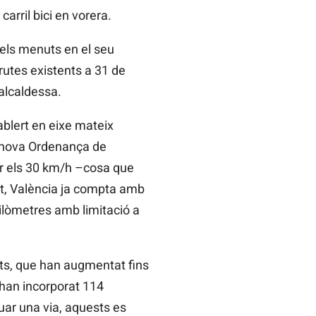
carril bici en vorera.
 els menuts en el seu
 rutes existents a 31 de
alcaldessa.
ablert en eixe mateix
a nova Ordenança de
ar els 30 km/h –cosa que
tat, València ja compta amb
uilòmetres amb limitació a
nts, que han augmentat fins
’han incorporat 114
ar una via, aquests es