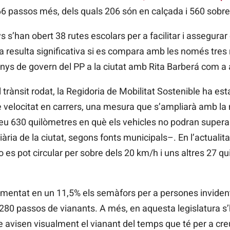
766 passos més, dels quals 206 són en calçada i
560 sobre 
s s’han obert 38 rutes escolars per a facilitar i assegurar
fra resulta significativa si es compara amb les només tres
nys de govern del PP a la ciutat amb Rita Barberá com a 
 trànsit rodat, la Regidoria de Mobilitat Sostenible ha est
de velocitat en carrers, una mesura que s’ampliarà amb l
veu 630 quilòmetres en què els vehicles no podran super
iària de la ciutat, segons fonts municipals–. En l’actuali
o es pot circular per sobre dels 20 km/h i uns altres 27 q
crementat en un 11,5% els semàfors per a persones invide
e 280 passos de vianants. A més, en aquesta legislatura s
visen visualment el vianant del temps que té per a creu