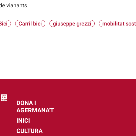
de vianants.
Bici
Carril bici
giuseppe grezzi
mobilitat sos
DONA I
AGERMANA'T
INICI
CULTURA