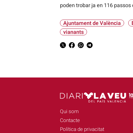
poden trobar ja en 116 passos 
Ajuntament de València
vianants
Qui som
Contacte
Política de privacitat