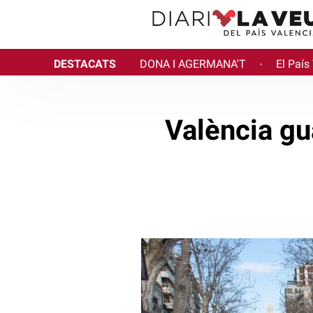
DESTACATS
DONA I AGERMANA'T
El País
·
València gu