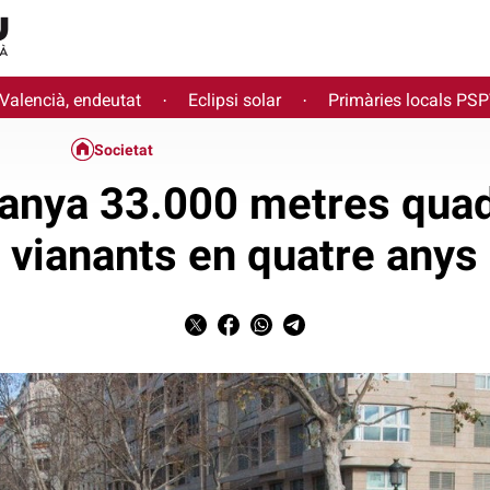
 Valencià, endeutat
Eclipsi solar
Primàries locals PS
·
·
Societat
anya 33.000 metres quad
vianants en quatre anys