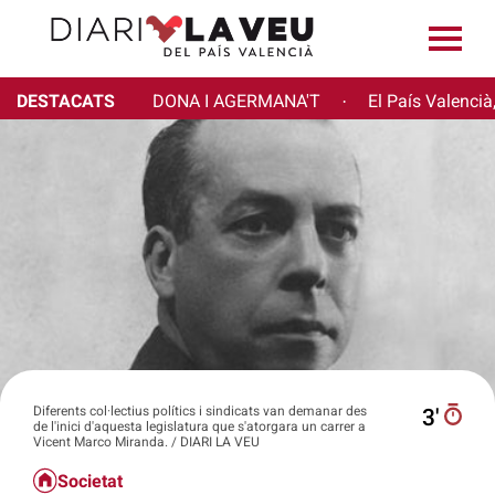
DESTACATS
DONA I AGERMANA'T
El País Valencià
·
Diferents col·lectius polítics i sindicats van demanar des
3′
de l'inici d'aquesta legislatura que s'atorgara un carrer a
Vicent Marco Miranda. / DIARI LA VEU
Societat