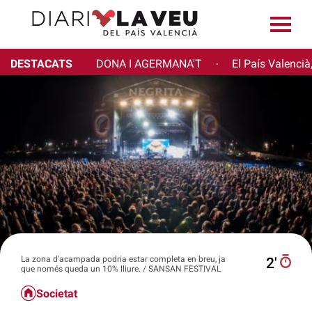
DESTACATS
DONA I AGERMANA'T
El País Valencià
·
La zona d'acampada podria estar completa en breu, ja
2′
que només queda un 10% lliure. / SANSAN FESTIVAL
Societat