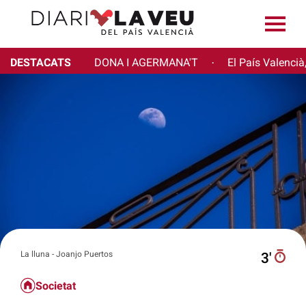
DESTACATS
DONA I AGERMANA'T
El País Valencià
·
La lluna - Joanjo Puertos
3′
Societat