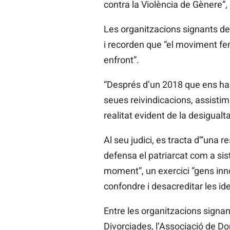
contra la Violència de Gènere”,
Les organitzacions signants de
i recorden que “el moviment fem
enfront”.
“Després d’un 2018 que ens ha d
seues reivindicacions, assistim
realitat evident de la desigualt
Al seu judici, es tracta d'”una 
defensa el patriarcat com a sis
moment”, un exercici “gens inno
confondre i desacreditar les id
Entre les organitzacions signa
Divorciades, l’Associació de Do