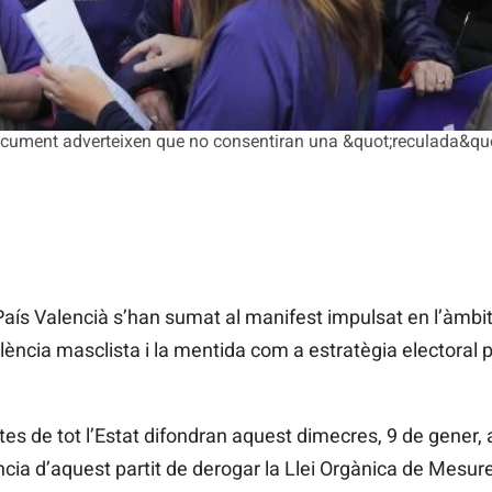
cument adverteixen que no consentiran una &quot;reculada&quot;
aís Valencià s’han sumat al manifest impulsat en l’àmbit
olència masclista i la mentida com a estratègia electoral p
es de tot l’Estat difondran aquest dimecres, 9 de gener,
ència d’aquest partit de derogar la Llei Orgànica de Mesur