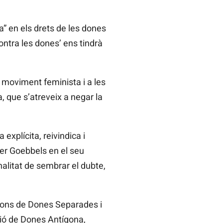
” en els drets de les dones
ontra les dones’ ens tindrà
l moviment feminista i a les
, que s’atreveix a negar la
explícita, reivindica i
fer Goebbels en el seu
alitat de sembrar el dubte,
cions de Dones Separades i
ció de Dones Antígona,