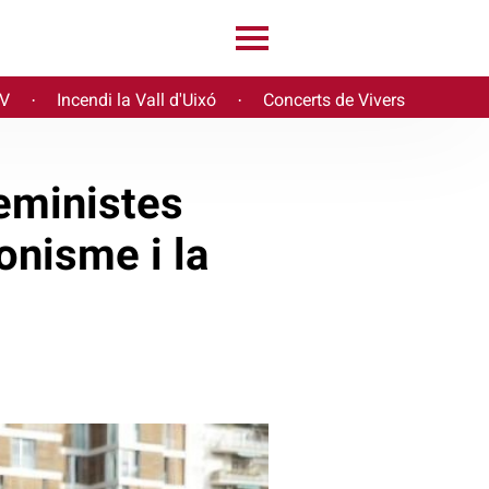
PV
Incendi la Vall d'Uixó
Concerts de Vivers
·
·
feministes
onisme i la