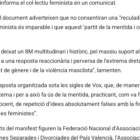
 informa el col·lectiu feminista en un comunicat.
l document adverteixen que no consentiran una “reculada
inista és imparable i que aquest ‘partit de la mentida i c
eixat un 8M multitudinari i històric, pel massiu suport a
 a una resposta reaccionària i perversa de l’extrema dreta
at de gènere i de la violència masclista”, lamenten.
resposta organitzada sota les sigles de Vox, que, de manera 
tema i per a això fa ús de la mentida, practicant, com va 
cent, de repetició d’idees absolutament falses amb la fin
ees feministes”.
nts del manifest figuren la Federació Nacional d’Associa
nes Separades i Divorciades del País Valencià, l’Associa