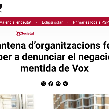
 Valencià, endeutat
Eclipsi solar
Primàries locals PS
·
·
Societat
ntena d’organitzacions 
per a denunciar el negaci
mentida de Vox