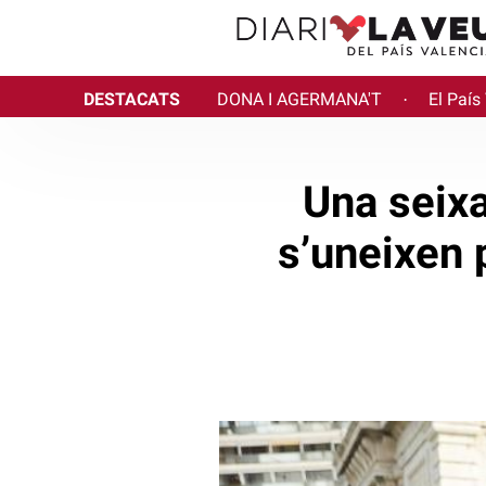
DESTACATS
DONA I AGERMANA'T
El País
·
Una seixa
s’uneixen 