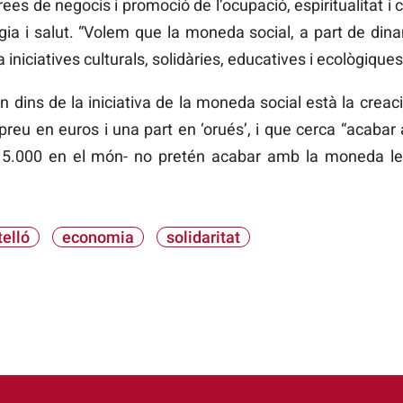
rees de negocis i promoció de l’ocupació, espiritualitat i
ologia i salut. “Volem que la moneda social, a part de din
 iniciatives culturals, solidàries, educatives i ecològiq
n dins de la iniciativa de la moneda social està la crea
n preu en euros i una part en ‘orués’, i que cerca “acabar
5.000 en el món- no pretén acabar amb la moneda leg
elló
economia
solidaritat