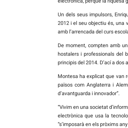
electrònica, perquè la riquesa 
Un dels seus impulsors, Enriq
2012 i el seu objectiu és, una 
amb l’arrencada del curs esco
De moment, compten amb una v
hostalers i professionals del b
principis del 2014. D’ací a dos a
Montesa ha explicat que van re
països com Anglaterra i Aleman
d’avantguarda i innovador”.
“Vivim en una societat d’inform
electrònica que usa la tecno
“s’imposarà en els pròxims anys