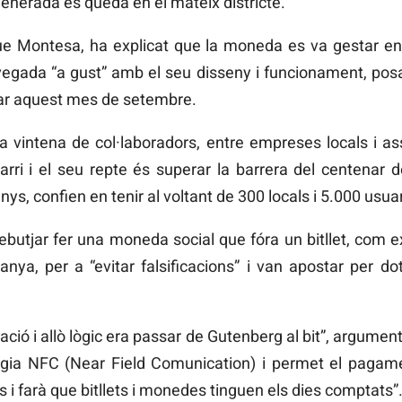
generada es queda en el mateix districte.
ue Montesa, ha explicat que la moneda es va gestar en
vegada “a gust” amb el seu disseny i funcionament, posar
lar aquest mes de setembre.
intena de col·laboradors, entre empreses locals i as
arri i el seu repte és superar la barrera del centenar d
nys, confien en tenir al voltant de 300 locals i 5.000 usuar
butjar fer una moneda social que fóra un bitllet, com ex
ya, per a “evitar falsificacions” i van apostar per dot
ació i allò lògic era passar de Gutenberg al bit”, argume
logia NFC (Near Field Comunication) i permet el pagam
 i farà que bitllets i monedes tinguen els dies comptats”