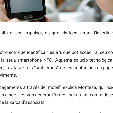
ssalta el seu impulsor, és que els locals han d’invertir
rònica” que identifica l’usuari, que pot accedir al seu c
b la seua smartphone NFC. Aquesta solució tecnològica 
en, i evita així els “problemes” de les anotacions en pape
oviments.
 pagaments a través del mòbil”, explica Montesa, qui inc
en diners i es van generant ‘orués’ per a usar com a des
de la xarxa d’associats.