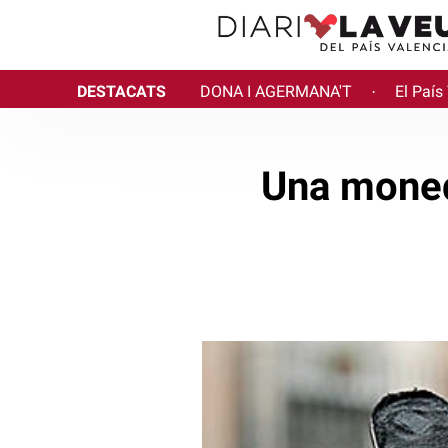
DESTACATS
DONA I AGERMANA'T
El País
·
Una moned