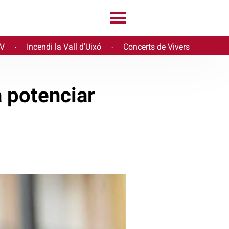
PV
Incendi la Vall d'Uixó
Concerts de Vivers
·
·
 potenciar