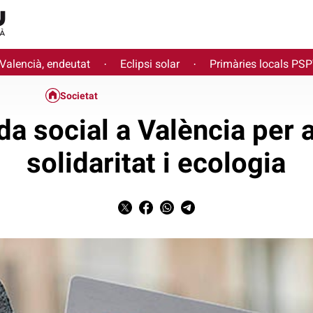
 Valencià, endeutat
Eclipsi solar
Primàries locals PS
·
·
Societat
a social a València per a
solidaritat i ecologia