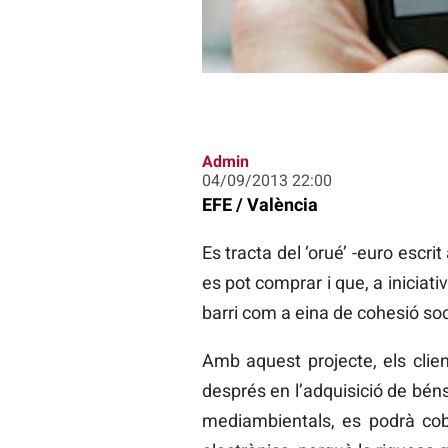
Admin
04/09/2013 22:00
EFE / València
Es tracta del ‘orué’ -euro escri
es pot comprar i que, a iniciati
barri com a eina de cohesió socia
Amb aquest projecte, els clie
després en l’adquisició de béns 
mediambientals, es podrà cob