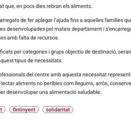
at que, en pocs dies rebran els aliments.
rregats de fer aplegar l’ajuda fins a aquelles famílies q
s desenvolupades pel mateix departament i s’encarregar
ies amb falta de recursos.
ficats per categories i grups objectiu de destinació, seran
aquest tipus de necessitats.
professionals del centre amb aquesta necessitat represen
lectar aliments no peribles com llegums, arròs, conserves, o
der desenvolupar una alimentació saludable.
t
Ontinyent
solidaritat