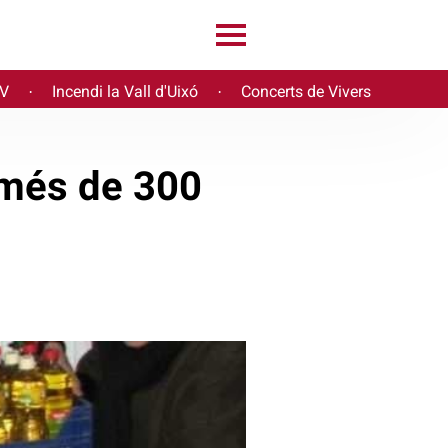
PV
Incendi la Vall d'Uixó
Concerts de Vivers
·
·
 més de 300