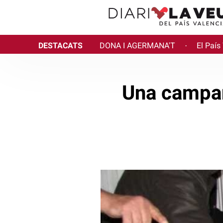
DESTACATS
DONA I AGERMANA'T
El País
·
Una campan