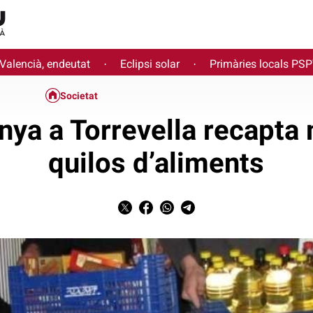
 Valencià, endeutat
Eclipsi solar
Primàries locals PS
·
·
Societat
ya a Torrevella recapta
quilos d’aliments