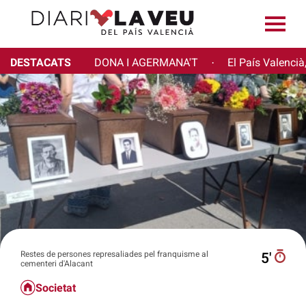
DESTACATS
DONA I AGERMANA'T
El País Valencià
·
Restes de persones represaliades pel franquisme al
5′
cementeri d'Alacant
Societat