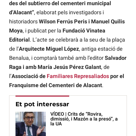
des del subtierro del cementeri municipal
d’Alacant”
, elaborat pels investigadors i
historiadors
Wilson Ferrús Peris i Manuel Quilis
Moya
, i publicat per la
Fundació Vinatea
Editorial
. L’acte se celebrarà a la seu de la plaça
de l’
Arquitecte Miguel López
, antiga estació de
Benalua, i comptarà també amb l’editor
Salvador
Raga i amb María Jesús Pérez Galant
, de
l’
Associació de
Familiares Represaliados
por el
Franquisme del Cementeri de Alacant
.
Et pot interessar
VÍDEO | Crits de “Rovira,
dimissió, i Mazón a la presó”, a
la UA