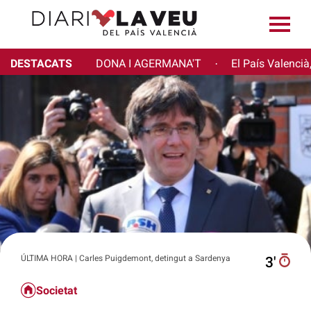
DESTACATS
DONA I AGERMANA'T
El País Valencià
·
ÚLTIMA HORA | Carles Puigdemont, detingut a Sardenya
3′
Societat