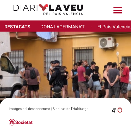
DESTACATS
DONA I AGERMANA'T
El País Valencià
·
Imatges del desnonament | Sindicat de l'Habitatge
4′
Societat