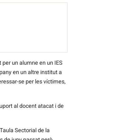
at per un alumne en un IES
any en un altre institut a
ressar-se per les víctimes,
uport al docent atacat i de
Taula Sectorial de la
s de juny passat però