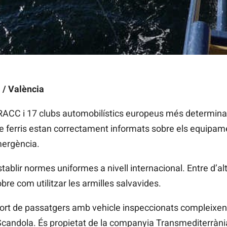
 / València
l RACC i 17 clubs automobilístics europeus més determin
e ferris estan correctament informats sobre els equipame
mergència.
ablir normes uniformes a nivell internacional. Entre d’alt
re com utilitzar les armilles salvavides.
port de passatgers amb vehicle inspeccionats compleixen t
l’Scandola. És propietat de la companyia Transmediterrània 