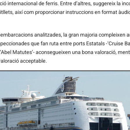
ació internacional de ferris. Entre d’altres, suggereix la i
bitllets, així com proporcionar instruccions en format àudi
es embarcacions analitzades, la gran majoria compleixen a
inspeccionades que fan ruta entre ports Estatals -‘Cruise B
i ‘Abel Matutes’- aconsegueixen una bona valoració, mentr
 valoració acceptable.