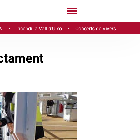
PV
Incendi la Vall d'Uixó
Concerts de Vivers
·
·
ectament