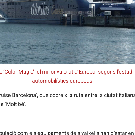
 ‘Color Magic’, el millor valorat d’Europa, segons l’estudi
automobilístics europeus.
ruise Barcelona’, que cobreix la ruta entre la ciutat italian
e ‘Molt bé’.
tripulació com els equipaments dels vaixells han d’estar e