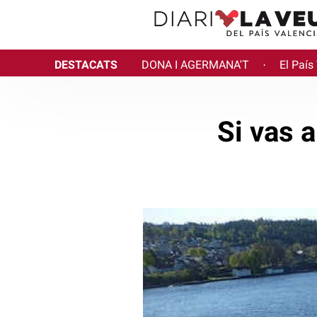
DESTACATS
DONA I AGERMANA'T
El País
·
Si vas 