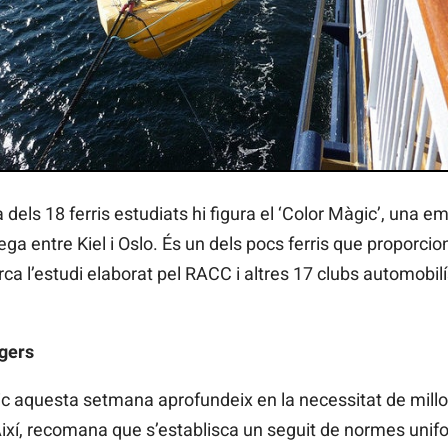
a dels 18 ferris estudiats hi figura el ‘Color Màgic’, una 
a entre Kiel i Oslo. És un dels pocs ferris que proporci
ca l’estudi elaborat pel RACC i altres 17 clubs automobilí
gers
ic aquesta setmana aprofundeix en la necessitat de millo
ixí, recomana que s’establisca un seguit de normes unifo