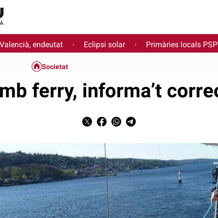
 Valencià, endeutat
Eclipsi solar
Primàries locals PS
·
·
Societat
amb ferry, informa’t corr