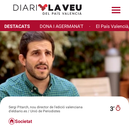
DESTACATS
DONA I AGERMANA'T
El País Valencià
·
Sergi Pitarch, nou director de l'edició valenciana
3′
d'eldiario.es / Unió de Periodistes
Societat