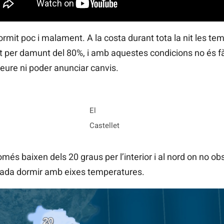
mit poc i malament. A la costa durant tota la nit les t
at per damunt del 80%, i amb aquestes condicions no és fà
re ni poder anunciar canvis.
El
Castellet
és baixen dels 20 graus per l’interior i al nord on no ob
ada dormir amb eixes temperatures.