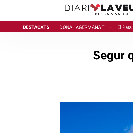
DESTACATS
DONA I AGERMANA'T
El País
·
Segur q