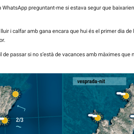
un WhatsApp preguntant-me si estava segur que baixarie
 lluir i calfar amb gana encara que hui és el primer dia d
or.
fícil de passar si no s’està de vacances amb màximes que n