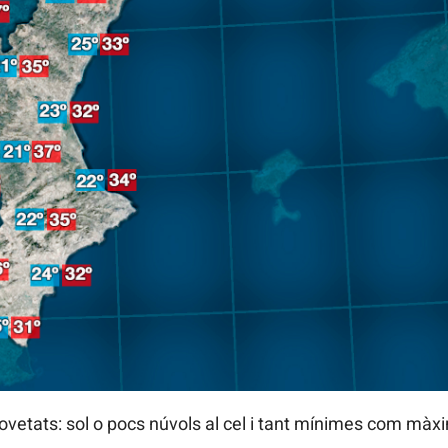
vetats: sol o pocs núvols al cel i tant mínimes com màx