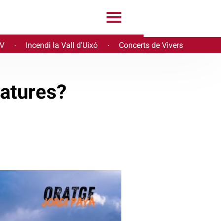
PV
Incendi la Vall d'Uixó
Concerts de Vivers
·
·
ratures?