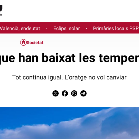
 Valencià, endeutat
Eclipsi solar
Primàries locals PS
·
·
Societat
ue han baixat les tempe
Tot continua igual. L’oratge no vol canviar