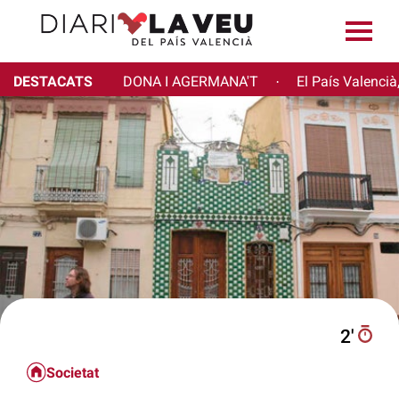
DESTACATS
DONA I AGERMANA'T
El País Valencià
·
2′
Societat