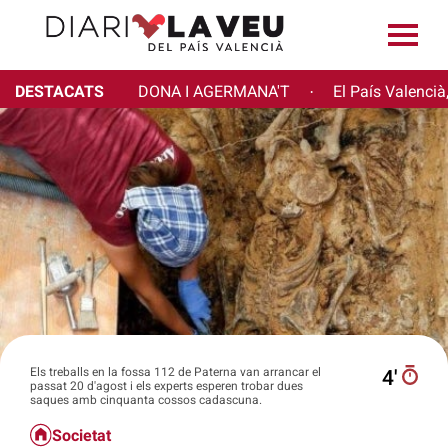
DESTACATS
DONA I AGERMANA'T
El País Valencià
·
Els treballs en la fossa 112 de Paterna van arrancar el
4′
passat 20 d'agost i els experts esperen trobar dues
saques amb cinquanta cossos cadascuna.
Societat