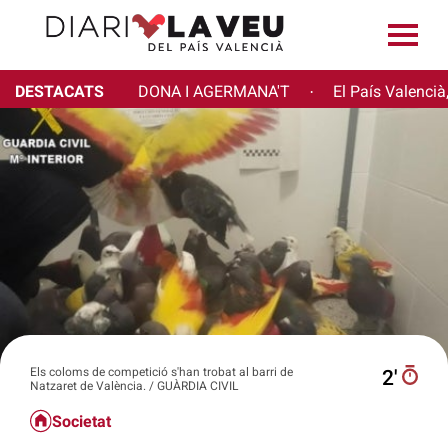
DESTACATS
DONA I AGERMANA'T
El País Valencià
·
Els coloms de competició s'han trobat al barri de
2′
Natzaret de València. / GUÀRDIA CIVIL
Societat