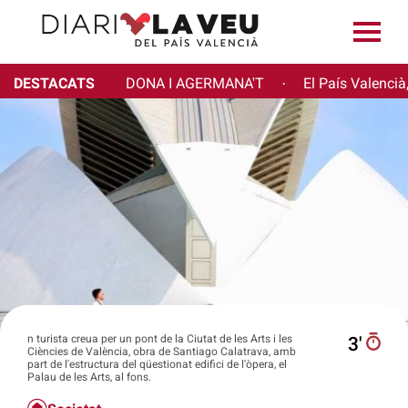
DESTACATS
DONA I AGERMANA'T
El País Valencià
·
n turista creua per un pont de la Ciutat de les Arts i les
3′
Ciències de València, obra de Santiago Calatrava, amb
part de l'estructura del qüestionat edifici de l'òpera, el
Palau de les Arts, al fons.