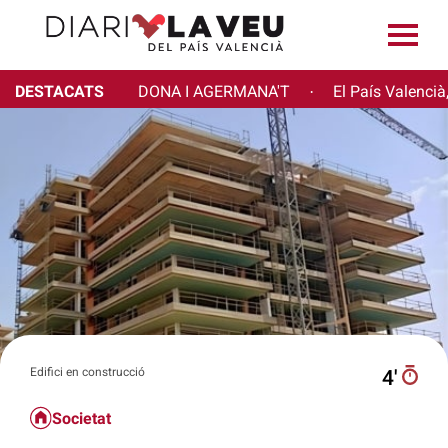
DESTACATS
DONA I AGERMANA'T
El País Valencià
·
Edifici en construcció
4′
Societat