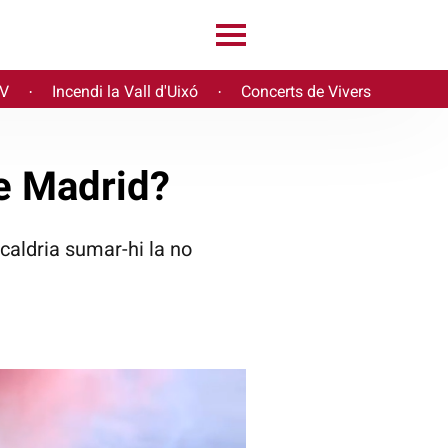
PV
Incendi la Vall d'Uixó
Concerts de Vivers
·
·
de Madrid?
caldria sumar-hi la no