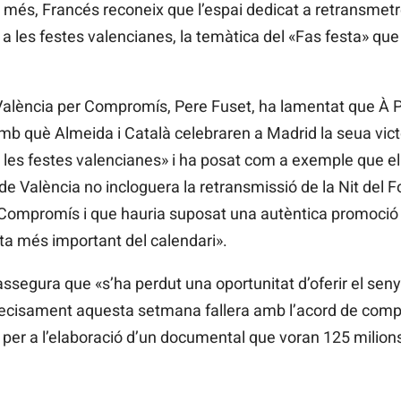
a més, Francés reconeix que l’espai dedicat a retransmet
u a les festes valencianes, la temàtica del «Fas festa» que 
e València per Compromís, Pere Fuset, ha lamentat que À 
b què Almeida i Català celebraren a Madrid la seua victò
 a les festes valencianes» i ha posat com a exemple que el
 de València no incloguera la retransmissió de la Nit del F
Compromís i que hauria suposat una autèntica promoció d
cita més important del calendari».
ssegura que «s’ha perdut una oportunitat d’oferir el senya
precisament aquesta setmana fallera amb l’acord de com
 per a l’elaboració d’un documental que voran 125 milion