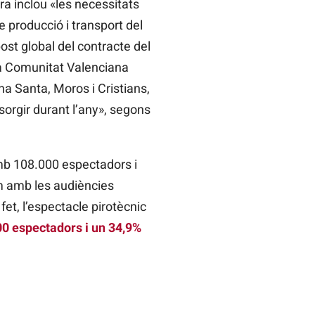
a inclou «les necessitats
e producció i transport del
ost global del contracte del
la Comunitat Valenciana
a Santa, Moros i Cristians,
sorgir durant l’any», segons
amb 108.000 espectadors i
m amb les audiències
fet, l’espectacle pirotècnic
0 espectadors i un 34,9%