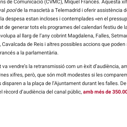
ns de Comunicació (CVMC), Miquel Francés. Aquesta xifr
yal
pool
de la mascletà a Telemadrid i oferir assistència d
 la despesa estan incloses i contemplades «en el pressup
at de generar tots els programes del calendari festiu de 
olupa al llarg de l’any cobrint Magdalena, Falles, Setman
, Cavalcada de Reis i altres possibles accions que poden 
Francés a la parlamentària.
 va vendre’s la retransmissió com un èxit d’audiència, 
Unes xifres, però, que són molt modestes si les compare
disparen a la plaça de l’Ajuntament durant les falles. De 
l rècord d’audiència del canal públic,
amb més de 350.00