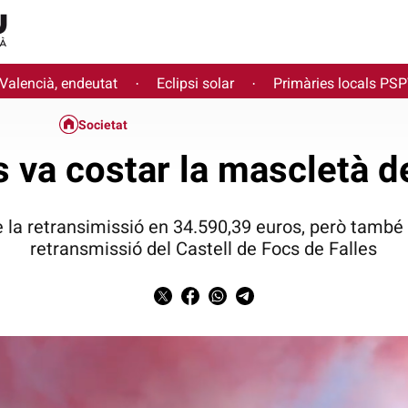
 Valencià, endeutat
Eclipsi solar
Primàries locals PS
·
·
Societat
 va costar la mascletà 
de la retransimissió en 34.590,39 euros, però també 
retransmissió del Castell de Focs de Falles