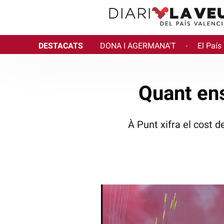
DESTACATS
DONA I AGERMANA'T
El País
·
Quant ens
À Punt xifra el cost 