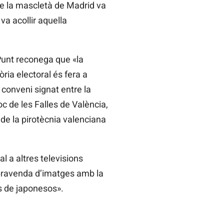
re la mascletà de Madrid va
va acollir aquella
Punt reconega que «la
ria electoral és fera a
 conveni signat entre la
oc de les Falles de València,
e la pirotècnia valenciana
l a altres televisions
pravenda d’imatges amb la
s de japonesos».