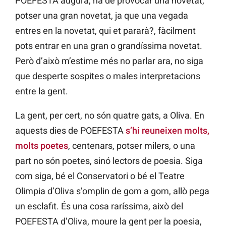
POEFESTA augura, ha de provocar una novetat,
potser una gran novetat, ja que una vegada
entres en la novetat, qui et pararà?, fàcilment
pots entrar en una gran o grandíssima novetat.
Però d’això m’estime més no parlar ara, no siga
que desperte sospites o males interpretacions
entre la gent.
La gent, per cert, no són quatre gats, a Oliva. En
aquests dies de POEFESTA
s’hi reuneixen molts,
molts poetes
, centenars, potser milers, o una
part no són poetes, sinó lectors de poesia. Siga
com siga, bé el Conservatori o bé el Teatre
Olimpia d’Oliva s’omplin de gom a gom, allò pega
un esclafit. És una cosa raríssima, això del
POEFESTA d’Oliva, moure la gent per la poesia,