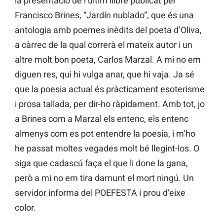
la presentació de l’últim llibre publicat per
Francisco Brines, “Jardín nublado”, que és una
antologia amb poemes inèdits del poeta d’Oliva,
a càrrec de la qual correrà el mateix autor i un
altre molt bon poeta, Carlos Marzal. A mi no em
diguen res, qui hi vulga anar, que hi vaja. Ja sé
que la poesia actual és pràcticament esoterisme
i prosa tallada, per dir-ho ràpidament. Amb tot, jo
a Brines com a Marzal els entenc, els entenc
almenys com es pot entendre la poesia, i m’ho
he passat moltes vegades molt bé llegint-los. O
siga que cadascú faça el que li done la gana,
però a mi no em tira damunt el mort ningú. Un
servidor informa del POEFESTA i prou d’eixe
color.