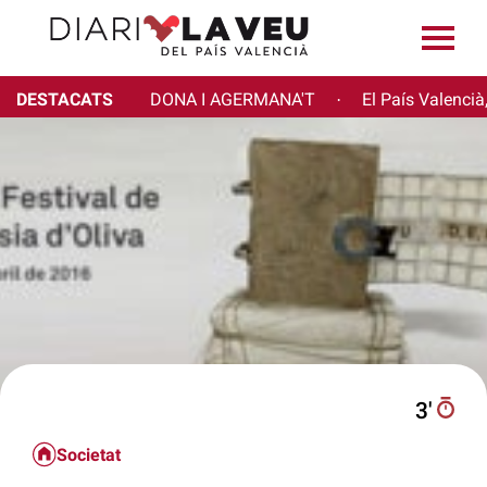
DESTACATS
DONA I AGERMANA'T
El País Valencià
·
3′
Societat