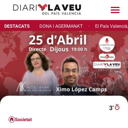
DESTACATS
DONA I AGERMANA'T
El País Valencià
·
3′
Societat