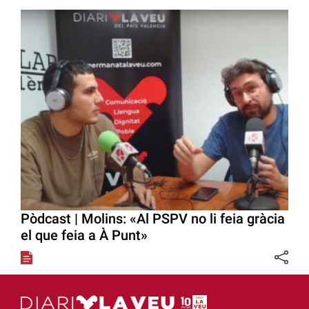
Pòdcast | Molins: «Al PSPV no li feia gràcia
el que feia a À Punt»