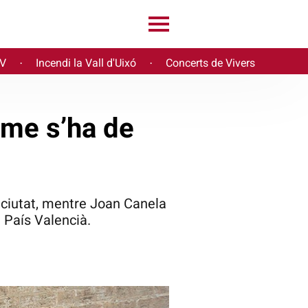
PV
Incendi la Vall d'Uixó
Concerts de Vivers
·
·
sme s’ha de
 ciutat, mentre Joan Canela
l País Valencià.