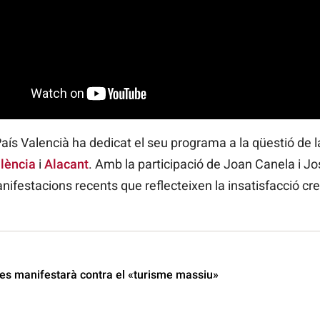
aís Valencià ha dedicat el seu programa a la qüestió de 
lència
i
Alacant
. Amb la participació de Joan Canela i J
anifestacions recents que reflecteixen la insatisfacció cre
es manifestarà contra el «turisme massiu»