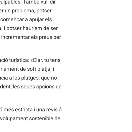
ulpables. També vull dir
er un problema, potser.
 començar a apujar els
a. I potser hauríem de ser
 incrementar els preus per
ó turística: «Clar, tu tens
ament de sol i platja, i
cia a les platges, que no
cident, les seues opcions de
 més estricta i una revisió
senvolupament sostenible de