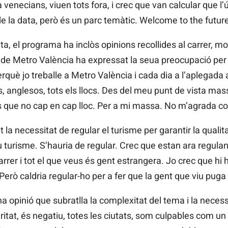
 venecians, viuen tots fora, i crec que van calcular que l’
de la data, però és un parc temàtic. Welcome to the future
eta, el programa ha inclòs opinions recollides al carrer, m
de Metro València ha expressat la seua preocupació per l
rquè jo treballe a Metro València i cada dia a l’aplegada a
ians, anglesos, tots els llocs. Des del meu punt de vista m
 que no cap en cap lloc. Per a mi massa. No m’agrada co
la necessitat de regular el turisme per garantir la qualita
 turisme. S’hauria de regular. Crec que estan ara regulant-l
rrer i tot el que veus és gent estrangera. Jo crec que hi
 Però caldria regular-ho per a fer que la gent que viu puga
 opinió que subratlla la complexitat del tema i la necess
veritat, és negatiu, totes les ciutats, som culpables com un