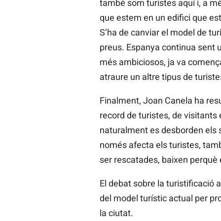
també som turistes aquí i, a m
que estem en un edifici que est
S’ha de canviar el model de tu
preus. Espanya continua sent un
més ambiciosos, ja va començar
atraure un altre tipus de turist
Finalment, Joan Canela ha resum
record de turistes, de visitant
naturalment es desborden els se
només afecta els turistes, també
ser rescatades, baixen perquè e
El debat sobre la turistificaci
del model turístic actual per pr
la ciutat.