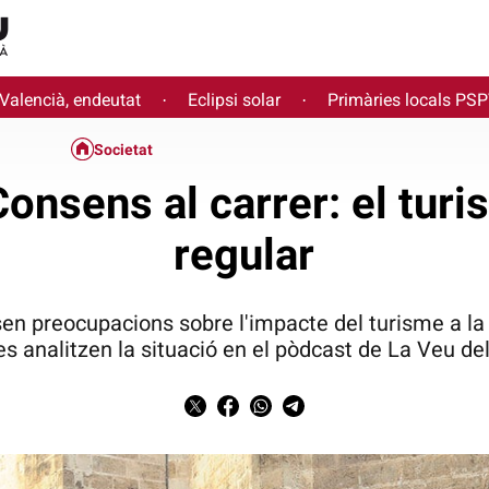
 Valencià, endeutat
Eclipsi solar
Primàries locals PS
·
·
Societat
Consens al carrer: el turi
regular
sen preocupacions sobre l'impacte del turisme a la
s analitzen la situació en el pòdcast de La Veu de