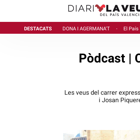
DESTACATS
DONA I AGERMANA'T
El País
·
Pòdcast | 
Les veus del carrer expres
i Josan Piquere