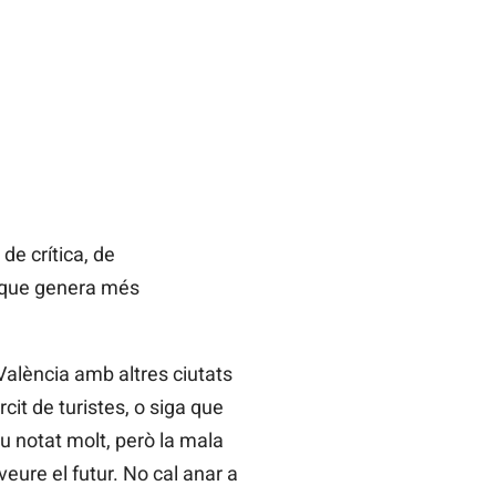
e crítica, de
ts que genera més
València amb altres ciutats
cit de turistes, o siga que
 notat molt, però la mala
ure el futur. No cal anar a