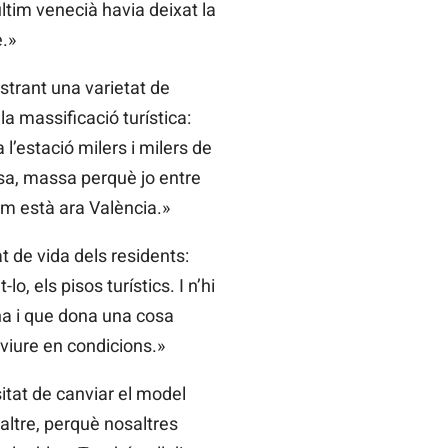
últim venecià havia deixat la
.»
ostrant una varietat de
a massificació turística:
 l’estació milers i milers de
assa, massa perquè jo entre
m està ara València.»
t de vida dels residents:
o, els pisos turístics. I n’hi
 ha i que dona una cosa
 viure en condicions.»
itat de canviar el model
 altre, perquè nosaltres