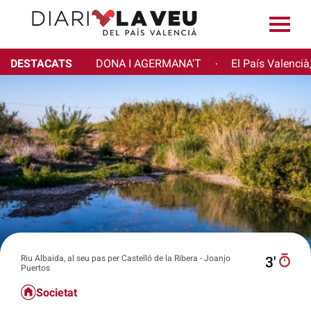
DESTACATS
DONA I AGERMANA'T
El País Valencià
·
Riu Albaida, al seu pas per Castelló de la Ribera - Joanjo
3′
Puertos
Societat