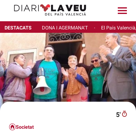
DESTACATS
DONA I AGERMANA'T
El País Valencià
·
5′
Societat