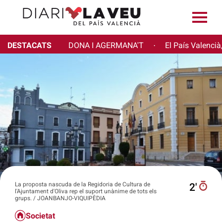
DESTACATS
DONA I AGERMANA'T
El País Valencià
·
La proposta nascuda de la Regidoria de Cultura de
2′
l'Ajuntament d'Oliva rep el suport unànime de tots els
grups. / JOANBANJO-VIQUIPÈDIA
Societat