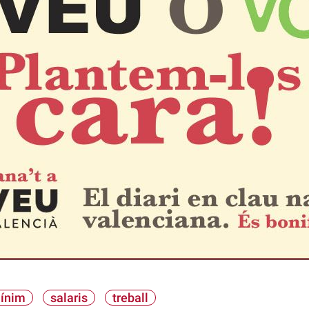
mínim
salaris
treball