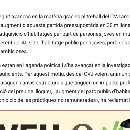
guit avanços en la matèria gràcies al treball del CVJ amb
l’augment d’aquesta partida pressupostària en 30 milions
l’adquisició d’habitatges per part de persones joves en mu
rent del 40% de l’habitatge públic per a joves, però des 
 ambicioses.
 estan en l’agenda política i s’ha avançat en la investigac
suficients. Per aquest motiu, des del CVJ volem anar un 
uïsquen canvis estructurals que tinguen un impacte profu
ció del preu del lloguer, l’augment del parc públic d’habit
ohibició de les pràctiques no remunerades», ha reclamat 