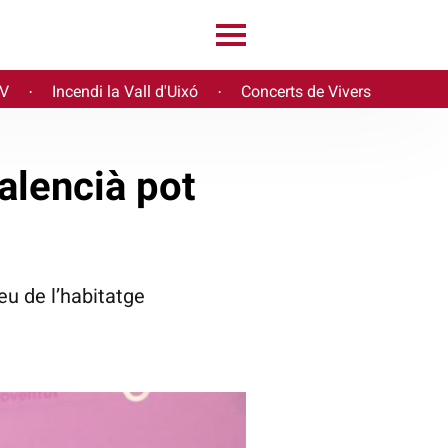
PV
Incendi la Vall d'Uixó
Concerts de Vivers
·
·
alencià pot
reu de l’habitatge