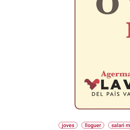
joves
lloguer
salari 