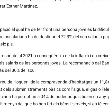
at Esther Martínez.
pació al qual ha de fer front una persona jove és la dificul
e assalariada ha de destinar el 72,3% del seu salari a pag
eix pis.
 respecte al 2021 a conseqüència de la inflació i un cre
ls salaris de les persones joves. La recomanació del Ba
s del 30% del sou.
reu del lloguer i de la compravenda d’habitatges un 11,8
t dels subministraments bàsics com l’aigua, el gas o l’elec
ciana ha perdut un 5,04% de poder adquisitiu en un any, ja
 menys del que ho han fet els béns i serveis, si es té co