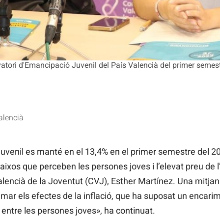
vatori d'Emancipació Juvenil del País Valencià del primer semest
alencià
juvenil es manté en el 13,4% en el primer semestre del 2
 baixos que perceben les persones joves i l’elevat preu de 
alencià de la Joventut (CVJ), Esther Martínez. Una mitja
umar els efectes de la inflació, que ha suposat un encarime
entre les persones joves», ha continuat.