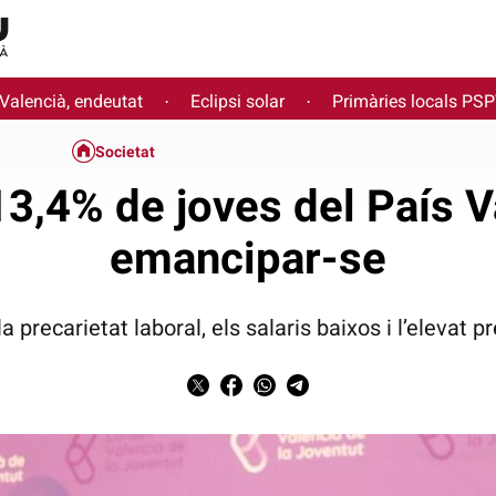
 Valencià, endeutat
Eclipsi solar
Primàries locals PS
·
·
Societat
3,4% de joves del País V
emancipar-se
 precarietat laboral, els salaris baixos i l’elevat p