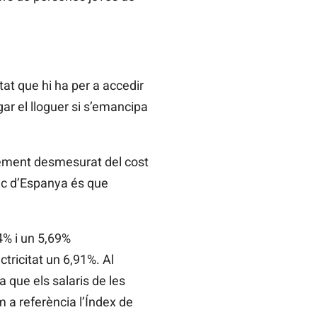
tat que hi ha per a accedir
ar el lloguer si s’emancipa
ixement desmesurat del cost
nc d’Espanya és que
4% i un 5,69%
tricitat un 6,91%. Al
 que els salaris de les
m a referència l’Índex de