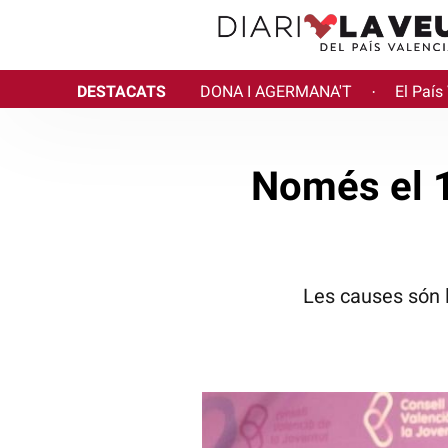
DESTACATS
DONA I AGERMANA'T
El País
·
Només el 1
Les causes són la