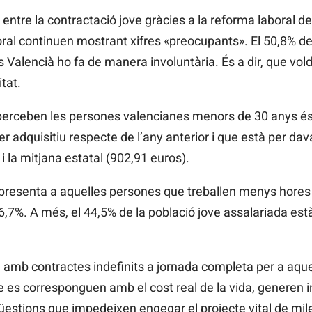
t entre la contractació jove gràcies a la reforma laboral d
oral continuen mostrant xifres «preocupants». El 50,8% d
s Valencià ho fa de manera involuntària. És a dir, que vold
tat.
e perceben les persones valencianes menors de 30 anys és
r adquisitiu respecte de l’any anterior i que està per dava
i la mitjana estatal (902,91 euros).
presenta a aquelles persones que treballen menys hores 
 16,7%. A més, el 44,5% de la població jove assalariada est
at, amb contractes indefinits a jornada completa per a aq
ue es corresponguen amb el cost real de la vida, generen i
qüestions que impedeixen engegar el projecte vital de mi