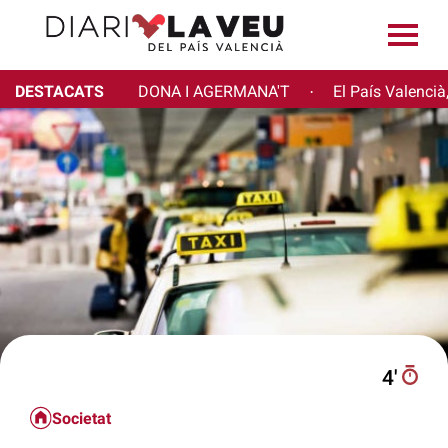
DESTACATS
DONA I AGERMANA'T
El País Valencià
·
4′
Societat