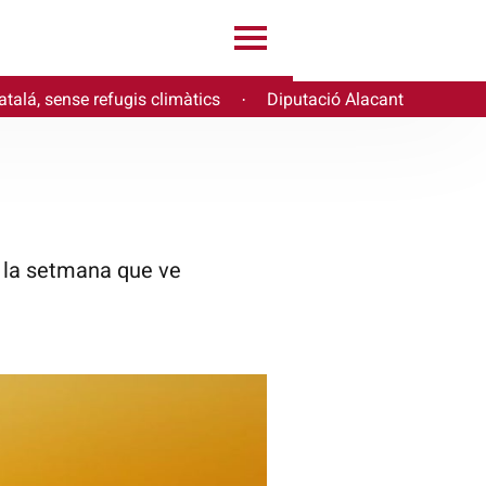
atalá, sense refugis climàtics
Diputació Alacant
·
e la setmana que ve