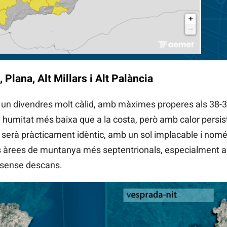
 Plana, Alt Millars i Alt Palància
un divendres molt càlid, amb màximes properes als 38-3
una humitat més baixa que a la costa, però amb calor persist
 serà pràcticament idèntic, amb un sol implacable i només
 àrees de muntanya més septentrionals, especialment a t
i sense descans.