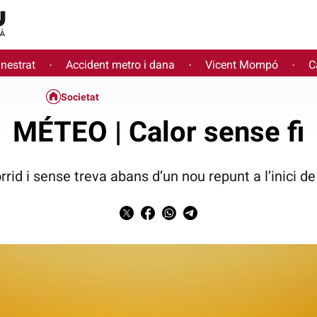
inestrat
Accident metro i dana
Vicent Mompó
C
·
·
·
Societat
MÉTEO | Calor sense fi
rid i sense treva abans d’un nou repunt a l’inici d