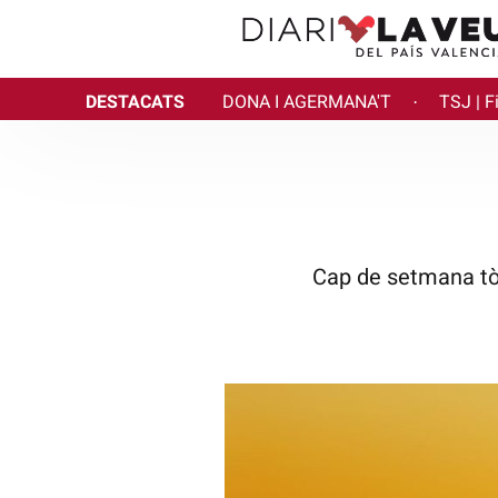
DESTACATS
DONA I AGERMANA'T
TSJ | F
·
Cap de setmana tòr