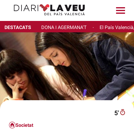
DESTACATS
DONA I AGERMANA'T
El País Valencià
·
5′
Societat