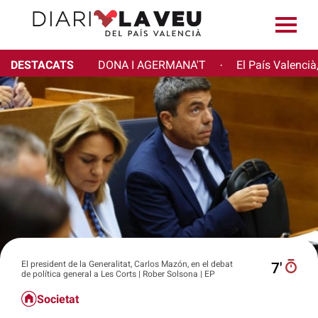
DESTACATS
DONA I AGERMANA'T
El País Valencià
·
El president de la Generalitat, Carlos Mazón, en el debat
7′
de política general a Les Corts | Rober Solsona | EP
Societat