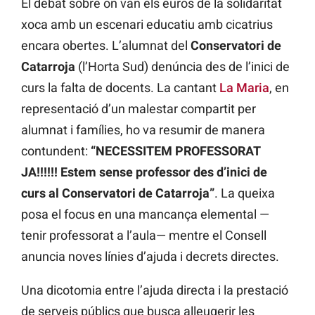
El debat sobre on van els euros de la solidaritat
xoca amb un escenari educatiu amb cicatrius
encara obertes. L’alumnat del
Conservatori de
Catarroja
(l’Horta Sud) denúncia des de l’inici de
curs la falta de docents. La cantant
La Maria
, en
representació d’un malestar compartit per
alumnat i famílies, ho va resumir de manera
contundent:
“NECESSITEM PROFESSORAT
JA!!!!!! Estem sense professor des d’inici de
curs al Conservatori de Catarroja”
. La queixa
posa el focus en una mancança elemental —
tenir professorat a l’aula— mentre el Consell
anuncia noves línies d’ajuda i decrets directes.
Una dicotomia entre l’ajuda directa i la prestació
de serveis públics que busca alleugerir les