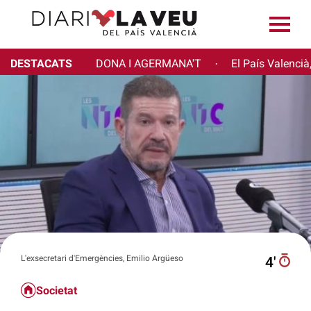
DESTACATS
DONA I AGERMANA'T
El País Valencià
·
L'exsecretari d'Emergències, Emilio Argüeso
4′
Societat