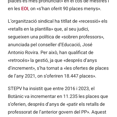
places és més pronunciat» en el cos de mestres i
en les
EOI
, on «s’han oferit 90 places menys».
L’organització sindical ha titllat de «recessió» els
«retalls en la plantilla» que, al seu judici,
segueixen una política de «sobren professors»,
anunciada pel conseller d’Educació, José
Antonio Rovira. Per això, han qualificat de
«retrocés» la gestió, ja que «després d’anys
d’increment», s’ha tornat a «les ofertes de places
de l’any 2021, on s’oferiren 18.447 places».
STEPV ha insistit que entre 2016 i 2023, el
Botànic va incrementar en 11.235 les places que
s’oferien, després d’anys de «patir els retalls de
professorat de l’anterior govern del PP». Aquest