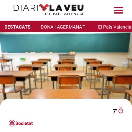
DESTACATS
DONA I AGERMANA'T
El País Valencià
·
7′
Societat