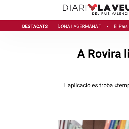
DESTACATS
DONA I AGERMANA'T
El País
·
A Rovira l
L'aplicació es troba «temp