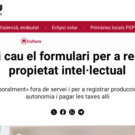
 Valencià, endeutat
Eclipsi solar
Primàries locals PS
·
·
Cultura
i cau el formulari per a r
propietat intel·lectual
oralment» fora de servei i per a registrar producci
autonomia i pagar les taxes allí