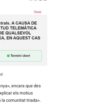
al
panya», encara que des
xplicar els motius
 la comunitat triada».