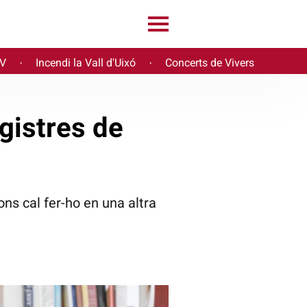
PV
Incendi la Vall d'Uixó
Concerts de Vivers
·
·
egistres de
ons cal fer-ho en una altra